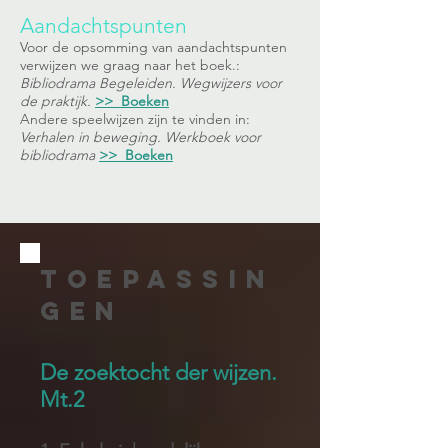
​Aandachtspunten
Voor de opsomming van aandachtspunten
verwijzen we graag naar het boek.:
Bibliodrama Begeleiden. Wegwijzers voor
de praktijk.
>> Boeken
Andere speelwijzen zijn te vinden in:
Verhalen in beweging. Werkboek voor
bibliodrama
>> Boeken
TOEPASSIN
GEN
De zoektocht der wijzen.
Mt.2