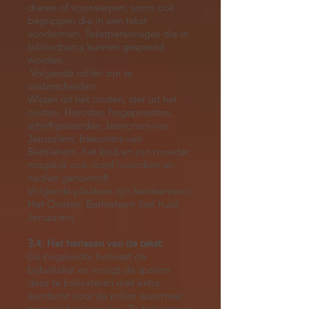
dieren of voorwerpen, soms ook
begrippen die in een tekst
voorkomen. Tekstpersonages die in
bibliodrama kunnen gespeeld
worden.
Volgende rollen zijn te
onderscheiden:
Wijzen uit het oosten, ster uit het
oosten, Herodes, hogepriesters,
schriftgeleerden, bewoners van
Jeruzalem, bewoners van
Bethlehem, het kind en zijn moeder,
mogelijk ook Jozef (voordien en
nadien genoemd)
Volgende plaatsen zijn betekenisvol:
Het Oosten, Bethlehem (het huis),
Jeruzalem
3.4. Het herlezen van de tekst.
De begeleider herleest de
bijbeltekst en vraagt de spelers
deze te beluisteren met extra
aandacht voor de rollen waarmee
gespeeld zal worden. Ze beluisteren