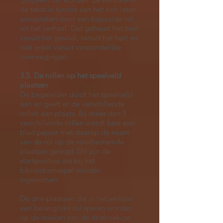
de tekst in functie van het zich laten
aanspreken door een bepaalde rol
uit het verhaal. Dat gebeurt het best
vanuit het gevoel, vanuit het hart en
niet enkel vanuit verstandelijke
overwegingen.
3.5. De rollen op het speelveld
plaatsen
De begeleider duidt het speelveld
aan en geeft er de verschillende
rollen een plaats. Bij meer dan 5
verschillende rollen wordt best een
blad papier met daarop de naam
van de rol op de voorbestemde
plaatsen gelegd. Dit zijn de
startposities die bij het
bibliodramaspel worden
ingenomen.
De drie plaatsen die in het verhaal
een belangrijke rol spelen worden
op de hoeken van de driehoekige