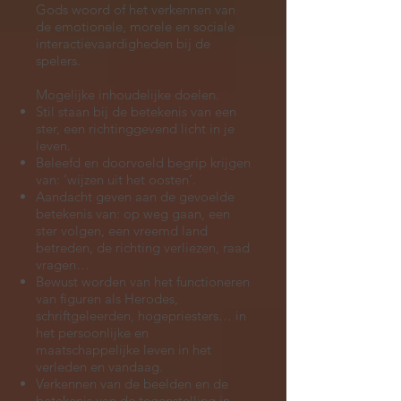
Gods woord of het verkennen van
de emotionele, morele en sociale
interactievaardigheden bij de
spelers.
Mogelijke inhoudelijke doelen.
Stil staan bij de betekenis van een
ster, een richtinggevend licht in je
leven.
Beleefd en doorvoeld begrip krijgen
van: ‘wijzen uit het oosten’.
Aandacht geven aan de gevoelde
betekenis van: op weg gaan, een
ster volgen, een vreemd land
betreden, de richting verliezen, raad
vragen…
Bewust worden van het functioneren
van figuren als Herodes,
schriftgeleerden, hogepriesters… in
het persoonlijke en
maatschappelijke leven in het
verleden en vandaag.
Verkennen van de beelden en de
betekenis van de tegenstelling in