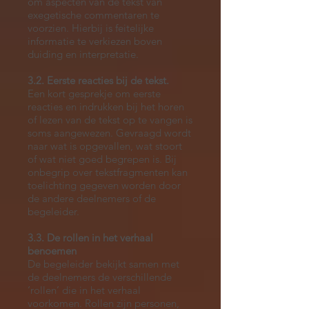
om aspecten van de tekst van
exegetische commentaren te
voorzien. Hierbij is feitelijke
informatie te verkiezen boven
duiding en interpretatie.
3.2. Eerste reacties bij de tekst.
Een kort gesprekje om eerste
reacties en indrukken bij het horen
of lezen van de tekst op te vangen is
soms aangewezen. Gevraagd wordt
naar wat is opgevallen, wat stoort
of wat niet goed begrepen is. Bij
onbegrip over tekstfragmenten kan
toelichting gegeven worden door
de andere deelnemers of de
begeleider.
3.3. De rollen in het verhaal
benoemen
De begeleider bekijkt samen met
de deelnemers de verschillende
‘rollen’ die in het verhaal
voorkomen. Rollen zijn personen,