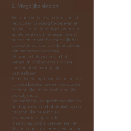
2. Mogelijke doelen
Het oude verhaal van de wijzen uit
het oosten vandaag herbeleven en
actualiserend (met eigen woorden
en elementen uit het eigen leven )
herspelen, maakt het mogelijk zich
bewust te worden van de betekenis
van het verhaal vandaag.
Doorheen het spelen van het
verhaal in bibliodrama zijn vele
soorten doelen mogelijk
nastreefbaar.
Een uitwisseling bewerken tussen de
bijbelse betekenissen en de actuele
persoonlijke en maatschappelijke
werkelijkheid.
De aandacht kan gericht worden op
het begrip van de bijbeltekst, op de
persoonlijke beleving en
levensverdieping, op de
maatschappelijke betekenissen en
Sitz im Leben, op leren verstaan van