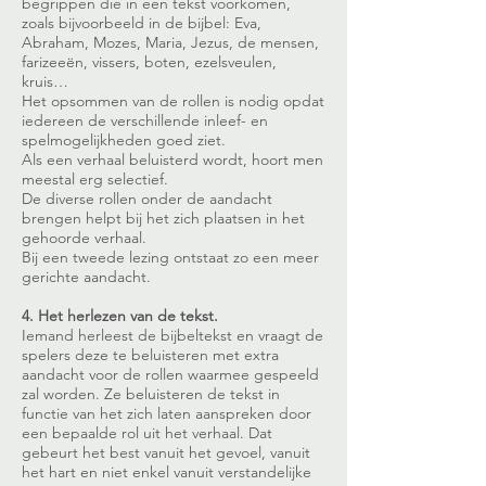
begrippen die in een tekst voorkomen,
zoals bijvoorbeeld in de bijbel: Eva,
Abraham, Mozes, Maria, Jezus, de mensen,
farizeeën, vissers, boten, ezelsveulen,
kruis…
Het opsommen van de rollen is nodig opdat
iedereen de verschillende inleef- en
spelmogelijkheden goed ziet.
Als een verhaal beluisterd wordt, hoort men
meestal erg selectief.
De diverse rollen onder de aandacht
brengen helpt bij het zich plaatsen in het
gehoorde verhaal.
Bij een tweede lezing ontstaat zo een meer
gerichte aandacht.
4. Het herlezen van de tekst.
Iemand herleest de bijbeltekst en vraagt de
spelers deze te beluisteren met extra
aandacht voor de rollen waarmee gespeeld
zal worden. Ze beluisteren de tekst in
functie van het zich laten aanspreken door
een bepaalde rol uit het verhaal. Dat
gebeurt het best vanuit het gevoel, vanuit
het hart en niet enkel vanuit verstandelijke