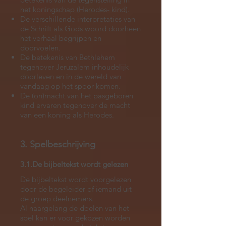
het koningschap (Herodes- kind).
De verschillende interpretaties van
de Schrift als Gods woord doorheen
het verhaal begrijpen en
doorvoelen.
De betekenis van Bethlehem
tegenover Jeruzalem inhoudelijk
doorleven en in de wereld van
vandaag op het spoor komen.
De (on)macht van het pasgeboren
kind ervaren tegenover de macht
van een koning als Herodes.
3. Spelbeschrijving
3.1.De bijbeltekst wordt gelezen
De bijbeltekst wordt voorgelezen
door de begeleider of iemand uit
de groep deelnemers.
Al naargelang de doelen van het
spel kan er voor gekozen worden