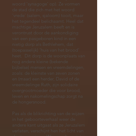
woord ‘synagoge’ op). Ze vormen
de stad die zich met het woord
‘vrede’ (salem, sjaloom) tooit, maar
het tegendeel belichaamt. Heel dat
machtige Jeruzalem beeft en is
verontrust door de aankondiging
van een pasgeboren kind in een
nietig dorp als Bethlehem, dat
(toepasselijk) ‘huis van het brood’
heet. Dit dorp is de woonplaats van
nog andere kleine (bekende
bijbelse) mensen en vreemdelingen,
zoals: de kleinste van zeven zonen
en (maar) een herder, David of de
vreemdelinge Ruth, zijn solidaire
overgrootmoeder die voor brood,
leven en nakomelingschap zorgt na
de hongersnood.
Pas als de blikrichting van de wijzen
in het geboorteverhaal weer de
andere kant uitgaat als ze Jeruzalem
verlaten, verschijnt hen het licht van