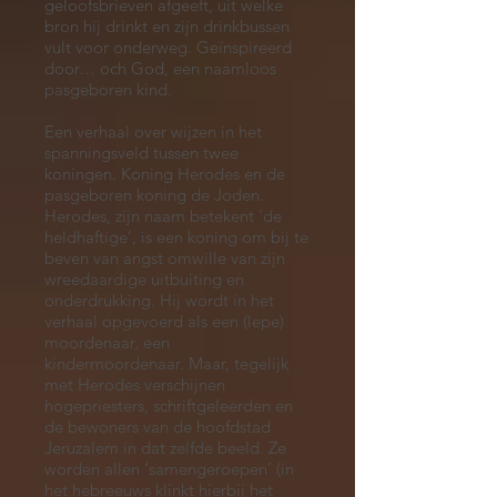
geloofsbrieven afgeeft, uit welke
bron hij drinkt en zijn drinkbussen
vult voor onderweg. Geïnspireerd
door… och God, een naamloos
pasgeboren kind.
Een verhaal over wijzen in het
spanningsveld tussen twee
koningen. Koning Herodes en de
pasgeboren koning de Joden.
Herodes, zijn naam betekent ‘de
heldhaftige’, is een koning om bij te
beven van angst omwille van zijn
wreedaardige uitbuiting en
onderdrukking. Hij wordt in het
verhaal opgevoerd als een (lepe)
moordenaar, een
kindermoordenaar. Maar, tegelijk
met Herodes verschijnen
hogepriesters, schriftgeleerden en
de bewoners van de hoofdstad
Jeruzalem in dat zelfde beeld. Ze
worden allen ‘samengeroepen’ (in
het hebreeuws klinkt hierbij het