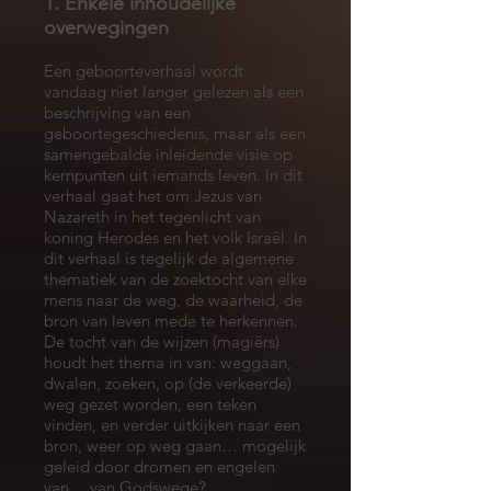
1. Enkele inhoudelijke
overwegingen
Een geboorteverhaal wordt
vandaag niet langer gelezen als een
beschrijving van een
geboortegeschiedenis, maar als een
samengebalde inleidende visie op
kernpunten uit iemands leven. In dit
verhaal gaat het om Jezus van
Nazareth in het tegenlicht van
koning Herodes en het volk Israël. In
dit verhaal is tegelijk de algemene
thematiek van de zoektocht van elke
mens naar de weg, de waarheid, de
bron van leven mede te herkennen.
De tocht van de wijzen (magiërs)
houdt het thema in van: weggaan,
dwalen, zoeken, op (de verkeerde)
weg gezet worden, een teken
vinden, en verder uitkijken naar een
bron, weer op weg gaan… mogelijk
geleid door dromen en engelen
van… van Godswege?