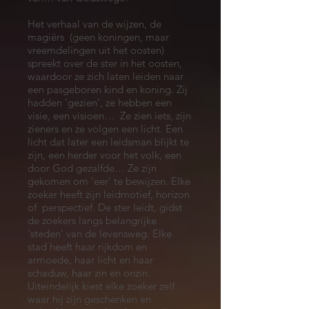
Het verhaal van de wijzen, de
magiërs (geen koningen, maar
vreemdelingen uit het oosten)
spreekt over de ster in het oosten,
waardoor ze zich laten leiden naar
een pasgeboren kind en koning. Zij
hadden ‘gezien’, ze hebben een
visie, een visioen… Ze zien iets, zijn
zieners en ze volgen een licht. Een
licht dat later een leidsman blijkt te
zijn, een herder voor het volk, een
door God gezalfde… Ze zijn
gekomen om ‘eer’ te bewijzen. Elke
zoeker heeft zijn leidmotief, horizon
of perspectief. De ster leidt, gidst
de zoekers langs belangrijke
'steden' van de levensweg. Elke
stad heeft haar rijkdom en
armoede, haar licht en haar
schaduw, haar zin en onzin.
Uiteindelijk kiest elke zoeker zelf
waar hij zijn geschenken en