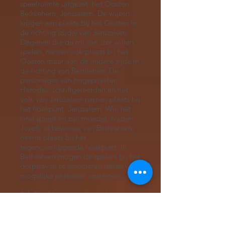
speelruimte uitgezet: het Oosten,
Bethlehem, Jeruzalem. De wijzen
krijgen een plaats bij het Oosten in
de richting (zijde) van Jeruzalem.
Degenen die de rol van ster willen
spelen, nemen ook plaats bij het
Oosten maar aan de andere zijde in
de richting van Bethlehem De
personages van hogepriester,
Herodes, schriftgeleerden en het
volk van Jeruzalem nemen plaats bij
het hoekpunt Jeruzalem. Wie het
kind speelt en zijn moeder, (vader-
Jozef), of bewoner van Bethlehem,
neemt plaats bij het
tegenoverliggende hoekpunt. In
Bethlehem mogen de spelers bij het
dorpsleven te associëren rollen van
mogelijke personen opnemen.
3.6. Het kiezen van een rol.
De begeleider nodigt de
deelnemers aan het spel uit om een
rol te kiezen en op het speelveld