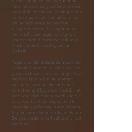
de ster opnieuw. Wie wordt er niet
verblind door de grootheid van een
stad of de macht van koningen. Het
sterlicht gaat voor hen uit naar het
kleine Bethlehem en naar het
pasgeboren kind, het tegenbeeld
van macht, een tegenkoning van
kwetsbaarheid tegenover militaire
macht, zoals David tegenover
Goliath.
Tegenover de naderende macht van
de koning moeten de wijzen wijken,
gewaarschuwd door een engel. Ook
het kind en zijn familie moeten
vluchten. Door het vluchtthema
komt het land Egypte in beeld. Het
land waar zich ooit een gelijkaardig
en bekend verhaal afspeelde. Het
geredde kind Mozes in een mandje,
tegenover de kinderdodende Farao.
De geschiedenis herhaalt zich… ook
vandaag?