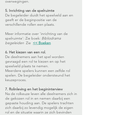
overwegingen.
5. Inrichting van de spelruimte
De begeleider duidt het speelveld aan en
geeft er de beginpositie van de
verschillende rollen een plaats.
Meer informatie over 'inrichting van de
spelruimte': Zie boek:
Bibliodrama
begeleiden
Zie
<< Boeken
6. Het kiezen van een rol.
De deelnemers aan het spel worden
gevraagd een rol te kiezen en op het
speelveld plaats te nemen.
Meerdere spelers kunnen een zelfde rol
spelen. De begeleider ondersteund het
keuzeproces.
7. Rolinleving en het begininterview
Na de rolkeuze leven alle deelnemers zich in
de gekozen rol in en nemen daarbij een
gepaste houding aan. De spelers trachten
zich daarbij zo levendig mogelijk de eigen
rol en de situatie waarin ze zich bevinden