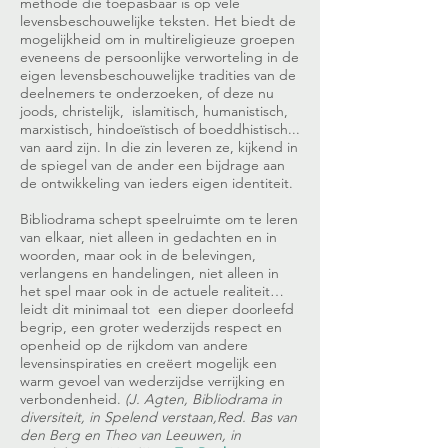
methode die toepasbaar is op vele
levensbeschouwelijke teksten. Het biedt de
mogelijkheid om in multireligieuze groepen
eveneens de persoonlijke verworteling in de
eigen levensbeschouwelijke tradities van de
deelnemers te onderzoeken, of deze nu
joods, christelijk, islamitisch, humanistisch,
marxistisch, hindoeïstisch of boeddhistisch...
van aard zijn. In die zin leveren ze, kijkend in
de spiegel van de ander een bijdrage aan
de ontwikkeling van ieders eigen identiteit.
Bibliodrama schept speelruimte om te leren
van elkaar, niet alleen in gedachten en in
woorden, maar ook in de belevingen,
verlangens en handelingen, niet alleen in
het spel maar ook in de actuele realiteit…
leidt dit minimaal tot een dieper doorleefd
begrip, een groter wederzijds respect en
openheid op de rijkdom van andere
levensinspiraties en creëert mogelijk een
warm gevoel van wederzijdse verrijking en
verbondenheid.
(J. Agten, Bibliodrama in
diversiteit, in Spelend verstaan,Red. Bas van
den Berg en Theo van Leeuwen, in