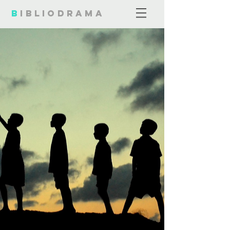
B
ibliodrama