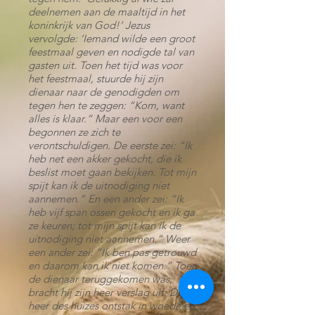
deelnemen aan de maaltijd in het
koninkrijk van God!’ Jezus
vervolgde: ‘Iemand wilde een groot
feestmaal geven en nodigde tal van
gasten uit. Toen het tijd was voor
het feestmaal, stuurde hij zijn
dienaar naar de genodigden om
tegen hen te zeggen: “Kom, want
alles is klaar.” Maar een voor een
begonnen ze zich te
verontschuldigen. De eerste zei: “Ik
heb net een akker gekocht, die ik
beslist moet gaan bekijken. Tot mijn
spijt kan ik de uitnodiging niet
aannemen.” En een ander zei: “Ik
heb vijf span ossen gekocht en ik ga
ze keuren; tot mijn spijt kan ik de
uitnodiging niet aannemen.” Weer
een ander zei: “Ik ben pas getrouwd
en daarom kan ik niet komen.” Toen
de dienaar teruggekomen was,
bracht hij zijn heer verslag uit. De
heer des huizes ontstak in woede en