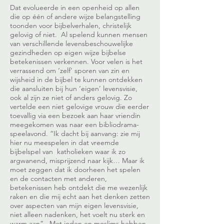
Dat evolueerde in een openheid op allen
die op één of andere wijze belangstelling
toonden voor bijbelverhalen, christelijk
gelovig of niet. Al spelend kunnen mensen
van verschillende levensbeschouwelijke
gezindheden op eigen wijze bijbelse
betekenissen verkennen. Voor velen is het
verrassend om ‘zelf’ sporen van zin en
wijsheid in de bijbel te kunnen ontdekken
die aansluiten bij hun ‘eigen’ levensvisie,
ook al zijn ze niet of anders gelovig. Zo
vertelde een niet gelovige vrouw die eerder
toevallig via een bezoek aan haar vriendin
meegekomen was naar een bibliodrama-
speelavond. “Ik dacht bij aanvang: zie mij
hier nu meespelen in dat vreemde
bijbelspel van katholieken waar ik zo
argwanend, misprijzend naar kijk… Maar ik
moet zeggen dat ik doorheen het spelen
en de contacten met anderen,
betekenissen heb ontdekt die me wezenlijk
raken en die mij echt aan het denken zetten
over aspecten van mijn eigen levensvisie,
niet alleen nadenken, het voelt nu sterk en
warm aan”. Met joden en moslims hebben