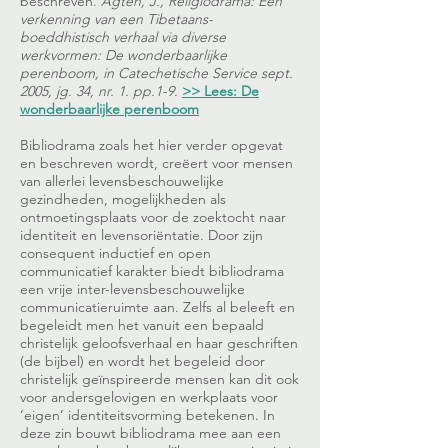
beschreven.
Agten, J., Religiodrama: Een
verkenning van een Tibetaans-
boeddhistisch verhaal via diverse
werkvormen: De wonderbaarlijke
perenboom, in Catechetische Service sept.
2005, jg. 34, nr. 1. pp.1-9.
>> Lees: De
wonderbaarlijke perenboom
Bibliodrama zoals het hier verder opgevat
en beschreven wordt, creëert voor mensen
van allerlei levensbeschouwelijke
gezindheden, mogelijkheden als
ontmoetingsplaats voor de zoektocht naar
identiteit en levensoriëntatie. Door zijn
consequent inductief en open
communicatief karakter biedt bibliodrama
een vrije inter-levensbeschouwelijke
communicatieruimte aan. Zelfs al beleeft en
begeleidt men het vanuit een bepaald
christelijk geloofsverhaal en haar geschriften
(de bijbel) en wordt het begeleid door
christelijk geïnspireerde mensen kan dit ook
voor andersgelovigen en werkplaats voor
‘eigen’ identiteitsvorming betekenen. In
deze zin bouwt bibliodrama mee aan een