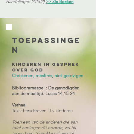
Handelingen 2015/3)
>> Zie Boeken
Toepassinge
n
Kinderen in gesprek
over God
Christenen, moslims, niet-gelovigen
Bibliodramaspel : De genodigden
aan de maaltijd.
Lucas 14,15-24
Verhaal
Tekst herschreven i.f.v kinderen.
Toen een van de anderen die aan
tafel aanlagen dit hoorde, zei hij
tegen hem: ‘Gelukkig al wie zal