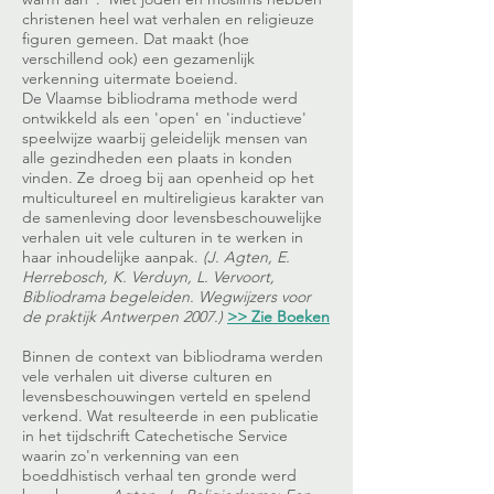
christenen heel wat verhalen en religieuze
figuren gemeen. Dat maakt (hoe
verschillend ook) een gezamenlijk
verkenning uitermate boeiend.
De Vlaamse bibliodrama methode werd
ontwikkeld als een 'open' en 'inductieve'
speelwijze waarbij geleidelijk mensen van
alle gezindheden een plaats in konden
vinden. Ze droeg bij aan openheid op het
multicultureel en multireligieus karakter van
de samenleving door levensbeschouwelijke
verhalen uit vele culturen in te werken in
haar inhoudelijke aanpak.
(J. Agten, E.
Herrebosch, K. Verduyn, L. Vervoort,
Bibliodrama begeleiden. Wegwijzers voor
de praktijk Antwerpen 2007.)
>> Zie Boeken
Binnen de context van bibliodrama werden
vele verhalen uit diverse culturen en
levensbeschouwingen verteld en spelend
verkend. Wat resulteerde in een publicatie
in het tijdschrift Catechetische Service
waarin zo'n verkenning van een
boeddhistisch verhaal ten gronde werd