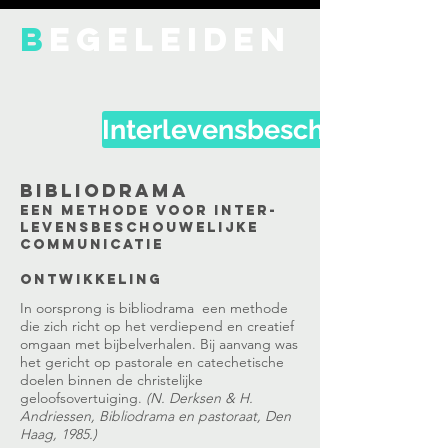
B
EGELEIDEN
Interlevensbeschouwelijk
bibliodrama
een methode voor inter-
levensbeschouwelijke
communicatie
Ontwikkeling
In oorsprong is bibliodrama een methode
die zich richt op het verdiepend en creatief
omgaan met bijbelverhalen. Bij aanvang was
het gericht op pastorale en catechetische
doelen binnen de christelijke
geloofsovertuiging.
(N. Derksen & H.
Andriessen, Bibliodrama en pastoraat, Den
Haag, 1985.)