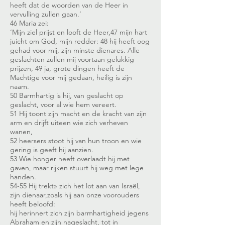
heeft dat de woorden van de Heer in
vervulling zullen gaan.’
46 Maria zei:
‘Mijn ziel prijst en looft de Heer,47 mijn hart
juicht om God, mijn redder: 48 hij heeft oog
gehad voor mij, zijn minste dienares. Alle
geslachten zullen mij voortaan gelukkig
prijzen, 49 ja, grote dingen heeft de
Machtige voor mij gedaan, heilig is zijn
naam.
50 Barmhartig is hij, van geslacht op
geslacht, voor al wie hem vereert.
51 Hij toont zijn macht en de kracht van zijn
arm en drijft uiteen wie zich verheven
wanen,
52 heersers stoot hij van hun troon en wie
gering is geeft hij aanzien.
53 Wie honger heeft overlaadt hij met
gaven, maar rijken stuurt hij weg met lege
handen.
54-55 Hij trekt» zich het lot aan van Israël,
zijn dienaar,zoals hij aan onze voorouders
heeft beloofd:
hij herinnert zich zijn barmhartigheid jegens
Abraham en zijn nageslacht, tot in