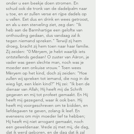
onder u een beekje doen stromen. En
schud ook de tronk van de dadelpalm naar
u toe, en er zullen verse en rijpe dadels op
u vallen. Eet dus en drink en wees getroost,
en als u een sterveling ziet, zeg dan: "Ik
heb aan de Barmhartige een gelofte van
onthouding gedaan, dus vandaag zal ik
tegen niemand spreken." Terwijl zij hem
droeg, bracht zij hem toen naar haar familie.
Zij zeiden: "0 Mèryem, je hebt waarlijk iets
ontstellends gedaan! O zuster van Aäron, je
vader was geen slechte man, noch was je
moeder een onkuise vrouw." Toen wees
Mèryem op het kind, doch zij zeiden: "Hoe
zullen wij spreken tot iemand, die nog in de
wieg ligt, een klein kind?" Hij zei: "Ik ben de
dienaar van Allah; Hij heeft mij de Schrift
gegeven en mij tot profeet gemaakt. En Hij
heeft mij gezegend, waar ik ook ben. Hij
heeft mij voorgeschreven om te bidden, en
liefdegaven te geven, zolang ik leef. En
eveneens om mijn moeder lief te hebben;
Hij heeft mij niet arrogant gemaakt, noch
een geweldenaar. Vrede zij met mij, de dag,
dat ik werd geboren, en de dag dat ik zal