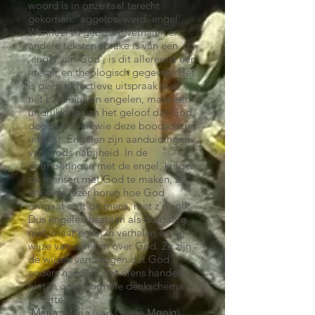
woord is in onze taal terecht
gekomen: 'aggelos' werd 'engel'.
Wanneer in geboorteverhalen en
andere teksten sprake is van een
'engel van God', is dit allereerst een
literair en theologisch gegeven. Het
is geen objectieve uitspraak over
het bestaan van engelen, maar een
uitdrukking van het geloof dat God
degene is van wie deze boodschap
uitgaat. Engelen zijn aanduidingen
van Gods nabijheid. In de
ontmoetingen met de engel, krijgen
de mensen met God te maken, ze
laten de lezer horen hoe God
omgaat met de mens, met z'n volk.
Dus engelen bestaan als dusdanig
niet, maar enkel in verhalen en bij
wijze van spreken over God. Ze zijn
de wijzen van zeggen dat God
anders handelt, dat diens handelen
niet in onze normale denkschema's
te vatten is.
Maria:
Maria (van Grieks Μαρία),