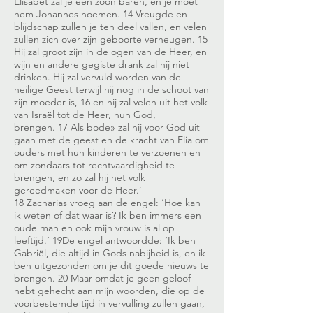
Elisabet zal je een zoon baren, en je moet
hem Johannes noemen. 14 Vreugde en
blijdschap zullen je ten deel vallen, en velen
zullen zich over zijn geboorte verheugen. 15
Hij zal groot zijn in de ogen van de Heer, en
wijn en andere gegiste drank zal hij niet
drinken. Hij zal vervuld worden van de
heilige Geest terwijl hij nog in de schoot van
zijn moeder is, 16 en hij zal velen uit het volk
van Israël tot de Heer, hun God,
brengen. 17 Als bode» zal hij voor God uit
gaan met de geest en de kracht van Elia om
ouders met hun kinderen te verzoenen en
om zondaars tot rechtvaardigheid te
brengen, en zo zal hij het volk
gereedmaken voor de Heer.’
18 Zacharias vroeg aan de engel: ‘Hoe kan
ik weten of dat waar is? Ik ben immers een
oude man en ook mijn vrouw is al op
leeftijd.’ 19De engel antwoordde: ‘Ik ben
Gabriël, die altijd in Gods nabijheid is, en ik
ben uitgezonden om je dit goede nieuws te
brengen. 20 Maar omdat je geen geloof
hebt gehecht aan mijn woorden, die op de
voorbestemde tijd in vervulling zullen gaan,