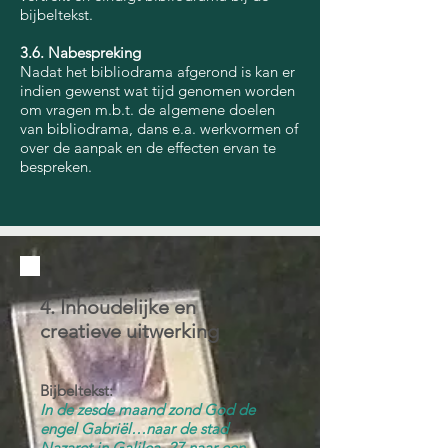
bijbeltekst.
3.6. Nabespreking
Nadat het bibliodrama afgerond is kan er
indien gewenst wat tijd genomen worden
om vragen m.b.t. de algemene doelen
van bibliodrama, dans e.a. werkvormen of
over de aanpak en de effecten ervan te
bespreken.
4. Inhoudelijke en
creatieve uitwerking
Bijbeltekst:
In de zesde maand zond God de
engel Gabriël…
naar de stad
Nazaret in Galilea, 27 naar een