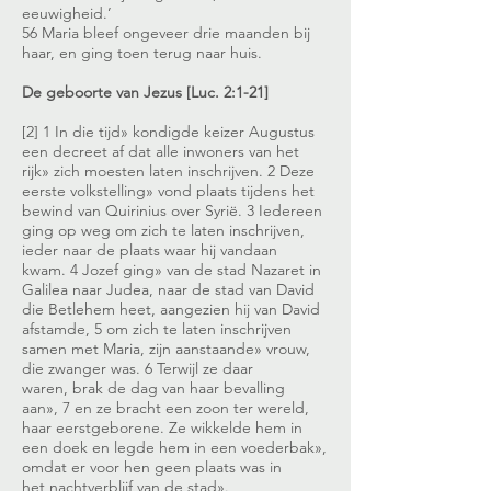
eeuwigheid.’
56 Maria bleef ongeveer drie maanden bij
haar, en ging toen terug naar huis.
De geboorte van Jezus [Luc. 2:1-21]
[2] 1 In die tijd» kondigde keizer Augustus
een decreet af dat alle inwoners van het
rijk» zich moesten laten inschrijven. 2 Deze
eerste volkstelling» vond plaats tijdens het
bewind van Quirinius over Syrië. 3 Iedereen
ging op weg om zich te laten inschrijven,
ieder naar de plaats waar hij vandaan
kwam. 4 Jozef ging» van de stad Nazaret in
Galilea naar Judea, naar de stad van David
die Betlehem heet, aangezien hij van David
afstamde, 5 om zich te laten inschrijven
samen met Maria, zijn aanstaande» vrouw,
die zwanger was. 6 Terwijl ze daar
waren, brak de dag van haar bevalling
aan», 7 en ze bracht een zoon ter wereld,
haar eerstgeborene. Ze wikkelde hem in
een doek en legde hem in een voederbak»,
omdat er voor hen geen plaats was in
het nachtverblijf van de stad».