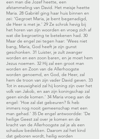
een man die Jozef heette, een
afstammeling van David. Het meisje heette
Maria. 28 Gabriël ging haar huis binnen en
zei: ‘Gegroet Maria, je bent begenadigd,
de Heer is met je.’ 29 Ze schrok hevig bij
het horen van zijn woorden en vroeg zich af
wat die begroeting te betekenen had. 30
Maar de engel zei tegen haar: ‘Wees niet
bang, Maria, God heeft je zijn gunst
geschonken. 31 Luister, je zult zwanger
worden en een zoon baren, en je moet hem
Jezus noemen. 32 Hij zal een groot man
worden en Zoon van de Allerhoogste
worden genoemd, en God, de Heer, zal
hem de troon van zijn vader David geven. 33
Tot in eeuwigheid zal hij koning zijn over het
volk van Jakob, en aan zijn koningschap zal
geen einde komen.’ 34 Maria vroeg aan de
engel: ‘Hoe zal dat gebeuren? Ik heb
immers nog nooit gemeenschap met een
man gehad.’ 35 De engel antwoordde: ‘De
heilige Geest zal over je komen en de
kracht van de Allerhoogste zal je als een
schaduw bedekken. Daarom zal het kind
dat geboren wordt, heilig worden