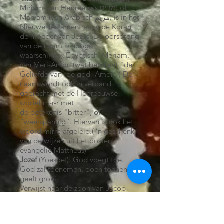
Mirjam (van Hebreeuws מרים) of
Maryam (van Arabisch مريم) is in het
Nieuwe Testament en in de Koran
de moeder van Jezus. De oorsprong
van de naam is hoogst
waarschijnlijk Egyptisch: Meriam,
van Meri-Amon (wat betekent "de
Geliefde van -de god- Amon") De
naam wordt ook in verband
gebracht met de Hebreeuwse
wortel m-r-r met
de betekenis "bitter", of
“weerspannig”. Hiervan is ook het
woord mirre afgeleid.( ’n geschenk
van de wijzen uit het oosten:
evangelie Mattheus)
Jozef
(Yoesoef): God voegt toe.
God zal toenemen, doen toenemen,
geeft groei…
Verwijst naar de zoon van Jacob
(elfde van de twaalf zonen). In een
put gestopt en als slaaf verkocht.
In Egypte werd hij onderkoning.