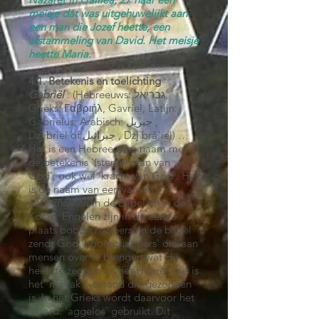
meisje dat was uitgehuwelijkt aan
een man die Jozef heette, een
afstammeling van David. Het meisje
heette Maria.
4.1. Betekenis en toelichting
Gabriël
: (Hebreeuws: גבריאל,
Grieks: Γαβριήλ, Gavriel, Latijn:
Gabrielus, Arabisch: جبريل ,
Dzjibriel of جبرائيل , Dzjibrāʾiel) …
Het is een Hebreeuwse naam met
de betekenis '(sterke) man van
God', ook wel ‘kracht van God’. Het
is de naam van een van de
aartsengelen in de Bijbel en in de
Koran; Engelen zijn in de eerste
plaats boodschappers. In de bijbel
zendt God 'boodschappers' om aan
mensen over te brengen wat Hij
heeft te zeggen. In het Hebreeuws is
het 'mal'ak': iemand die gezonden
is. In het Grieks wordt daarvoor het
woord: 'aggelos' gebruikt. Dit