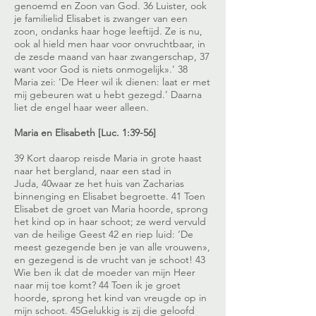
genoemd en Zoon van God. 36 Luister, ook
je familielid Elisabet is zwanger van een
zoon, ondanks haar hoge leeftijd. Ze is nu,
ook al hield men haar voor onvruchtbaar, in
de zesde maand van haar zwangerschap, 37
want voor God is niets onmogelijk».’ 38
Maria zei: ‘De Heer wil ik dienen: laat er met
mij gebeuren wat u hebt gezegd.’ Daarna
liet de engel haar weer alleen.
Maria en Elisabeth [Luc. 1:39-56]
39 Kort daarop reisde Maria in grote haast
naar het bergland, naar een stad in
Juda, 40waar ze het huis van Zacharias
binnenging en Elisabet begroette. 41 Toen
Elisabet de groet van Maria hoorde, sprong
het kind op in haar schoot; ze werd vervuld
van de heilige Geest 42 en riep luid: ‘De
meest gezegende ben je van alle vrouwen»,
en gezegend is de vrucht van je schoot! 43
Wie ben ik dat de moeder van mijn Heer
naar mij toe komt? 44 Toen ik je groet
hoorde, sprong het kind van vreugde op in
mijn schoot. 45Gelukkig is zij die geloofd