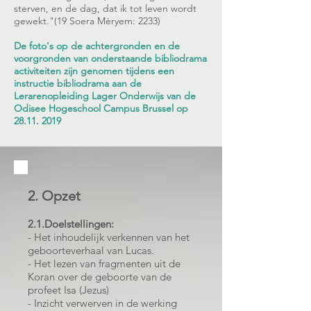
sterven, en de dag, dat ik tot leven wordt
gewekt."(19 Soera Mèryem: 2233)
De foto's op de achtergronden en de
voorgronden van onderstaande bibliodrama
activiteiten zijn genomen tijdens een
instructie bibliodrama aan de
Lerarenopleiding Lager Onderwijs van de
Odisee Hogeschool Campus Brussel op
28.11. 2019
2. Opzet
2.1.Doelstellingen:
- Het inhoudelijk verkennen van het
geboorteverhaal van Lucas.
- Het lezen van fragmenten uit de
Koran over de geboorte van de
profeet Isa (Jezus)
- Inzicht verwerven in de werking