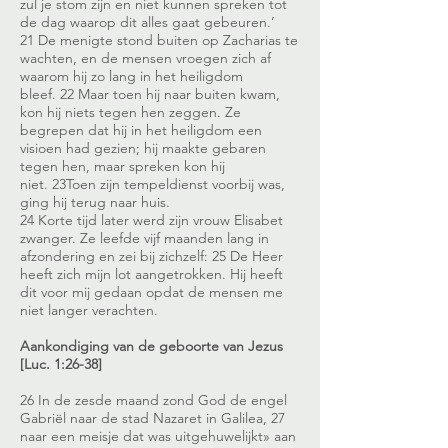
zul je stom zijn en niet kunnen spreken tot
de dag waarop dit alles gaat gebeuren.’
21 De menigte stond buiten op Zacharias te
wachten, en de mensen vroegen zich af
waarom hij zo lang in het heiligdom
bleef. 22 Maar toen hij naar buiten kwam,
kon hij niets tegen hen zeggen. Ze
begrepen dat hij in het heiligdom een
visioen had gezien; hij maakte gebaren
tegen hen, maar spreken kon hij
niet. 23Toen zijn tempeldienst voorbij was,
ging hij terug naar huis.
24 Korte tijd later werd zijn vrouw Elisabet
zwanger. Ze leefde vijf maanden lang in
afzondering en zei bij zichzelf: 25 De Heer
heeft zich mijn lot aangetrokken. Hij heeft
dit voor mij gedaan opdat de mensen me
niet langer verachten.
Aankondiging van de geboorte van Jezus
[Luc. 1:26-38]
26 In de zesde maand zond God de engel
Gabriël naar de stad Nazaret in Galilea, 27
naar een meisje dat was uitgehuwelijkt» aan