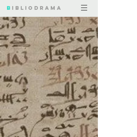
B
ibliodrama