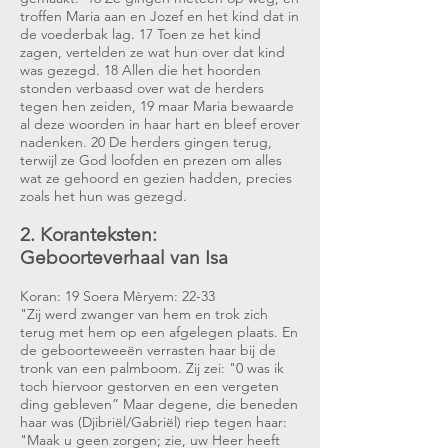
troffen Maria aan en Jozef en het kind dat in
de voederbak lag. 17 Toen ze het kind
zagen, vertelden ze wat hun over dat kind
was gezegd. 18 Allen die het hoorden
stonden verbaasd over wat de herders
tegen hen zeiden, 19 maar Maria bewaarde
al deze woorden in haar hart en bleef erover
nadenken. 20 De herders gingen terug,
terwijl ze God loofden en prezen om alles
wat ze gehoord en gezien hadden, precies
zoals het hun was gezegd.
2. Koranteksten:
Geboorteverhaal van Isa
Koran: 19 Soera Mèryem: 22-33
"Zij werd zwanger van hem en trok zich
terug met hem op een afgelegen plaats. En
de geboorteweeën verrasten haar bij de
tronk van een palmboom. Zij zei: "0 was ik
toch hiervoor gestorven en een vergeten
ding gebleven” Maar degene, die beneden
haar was (Djibriël/Gabriël) riep tegen haar:
"Maak u geen zorgen; zie, uw Heer heeft