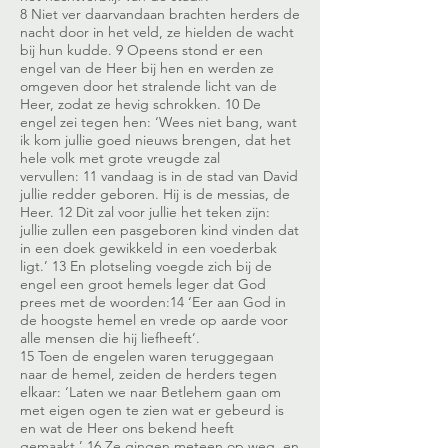
8 Niet ver daarvandaan brachten herders de
nacht door in het veld, ze hielden de wacht
bij hun kudde. 9 Opeens stond er een
engel van de Heer bij hen en werden ze
omgeven door het stralende licht van de
Heer, zodat ze hevig schrokken. 10 De
engel zei tegen hen: ‘Wees niet bang, want
ik kom jullie goed nieuws brengen, dat het
hele volk met grote vreugde zal
vervullen: 11 vandaag is in de stad van David
jullie redder geboren. Hij is de messias, de
Heer. 12 Dit zal voor jullie het teken zijn:
jullie zullen een pasgeboren kind vinden dat
in een doek gewikkeld in een voederbak
ligt.’ 13 En plotseling voegde zich bij de
engel een groot hemels leger dat God
prees met de woorden:14 ‘Eer aan God in
de hoogste hemel en vrede op aarde voor
alle mensen die hij liefheeft’.
15 Toen de engelen waren teruggegaan
naar de hemel, zeiden de herders tegen
elkaar: ‘Laten we naar Betlehem gaan om
met eigen ogen te zien wat er gebeurd is
en wat de Heer ons bekend heeft
gemaakt.’ 16 Ze gingen meteen op weg, en