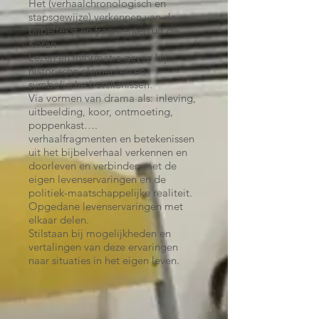
Het (verhaalchronologisch en
stapsgewijze) verkennen van de
bijbeltekst en fragmenten uit de
Koran
Lezen en informatie geven bij
historische elementen en
symbolische betekenissen.
Via vormen van drama als: inleving,
uitbeelding, koor, ontmoeting,
poppenkast….
verhaalfragmenten en betekenissen
uit het bijbelverhaal verkennen en
doorleven en verbinden met de
eigen levenservaringen en de
politiek-maatschappelijke realiteit.
Opgedane levenservaringen met
elkaar delen.
Stilstaan bij mogelijkheden en
vertalingen van deze ervaringen
naar situaties in het eigen leven.