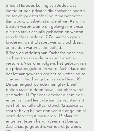
5 Toen Herodes koning van Judea was,
leefde er een priester die Zacharias heette
en tot de priesterafdeling Abia behoorde.
Zijn vrouw, Elisabet, stamde af van Aäron. 6
Beiden waren vrome en gelovige» mensen,
die zich strikt aan alle geboden en wetten
van de Heer hielden. 7 Ze hadden geen
kinderen, want Elisabet was onvruchtbaar,
en beiden waren al op leeftijd.
8 Toen de afdeling van Zacharias eens aan
de beurt was om de priesterdienst te
vervullen, 9werd er volgens het gebruik van
de priesters geloot en werd Zacharias door
het lot aangewezen om het reukoffer op te
dragen in het heiligdom van de Heer. 10
De samengestroomde menigte» bleef
buiten staan bidden terwijl het offer werd
gebracht. 11 Opeens verscheen hem een
engel van de Heer, die aan de rechterkant
van het reukofferaltaar stond. 12 Zacharias
schrok hevig bij het zien van de engel en hij
werd door angst overvallen. 13 Maar de
engel zei tegen hem: ‘Wees niet bang,
Zacharias, je gebed is verhoord: je vrouw